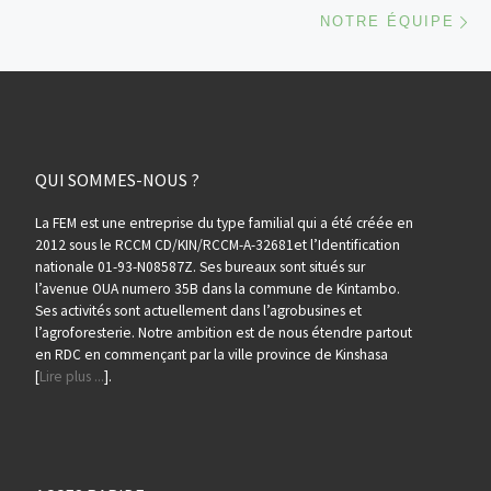
Ar
NOTRE ÉQUIPE
QUI SOMMES-NOUS ?
La FEM est une entreprise du type familial qui a été créée en
2012 sous le RCCM CD/KIN/RCCM-A-32681et l’Identification
nationale 01-93-N08587Z. Ses bureaux sont situés sur
l’avenue OUA numero 35B dans la commune de Kintambo.
Ses activités sont actuellement dans l’agrobusines et
l’agroforesterie. Notre ambition est de nous étendre partout
en RDC en commençant par la ville province de Kinshasa
[
Lire plus ...
].