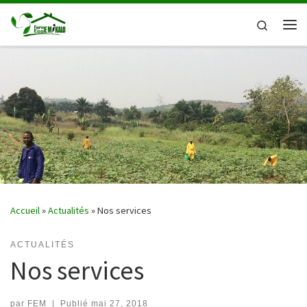
Passer au contenu
Search
Me
Accueil
»
Actualités
»
Nos services
ACTUALITÉS
Nos services
par
FEM
|
Publié
mai 27, 2018