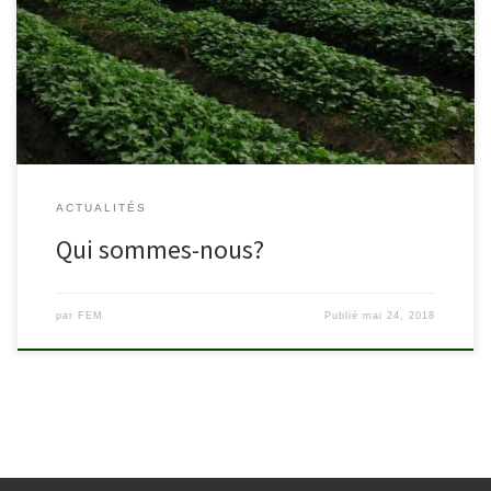
93-N08587Z. Ses bureaux sont situés sur l’avenue OUA numero 35B
dans la commune de Kintambo. Ses activités sont actuellement
dans l’agrobusines et l’agroforesterie. Notre ambition est de nous
étendre partout […]
ACTUALITÉS
Qui sommes-nous?
par
FEM
Publié
mai 24, 2018