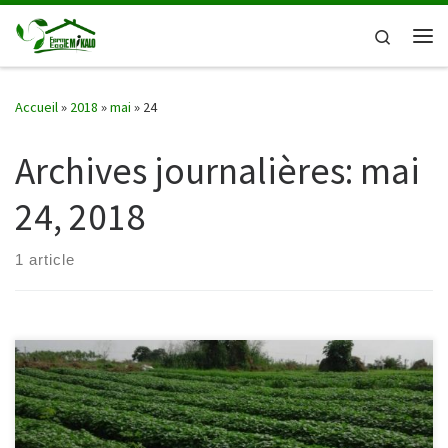
Passer au contenu
Search
Me
Accueil
»
2018
»
mai
»
24
Archives journalières:
mai
24, 2018
1 article
La FEM est une entreprise du type familial qui a été créée en 2012
sous le RCCM CD/KIN/RCCM-A-32681et l’Identification nationale 01-