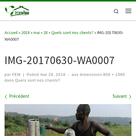
Passer au contenu
Search
Me
Accueil
»
2018
»
mai
»
28
»
Quels sont nos clients?
»
IMG-20170630-
WA0007
IMG-20170630-WA0007
par
FEM
|
Publié
mai 28, 2018
-
aux dimensions
809 × 1080
dans
Quels sont nos clients?
Navigation des images
Précédent
Suivant