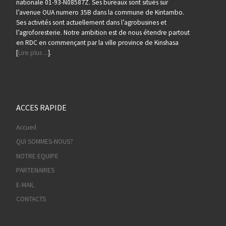
nationale 01-93-N08587Z. Ses bureaux sont situés sur
l’avenue OUA numero 35B dans la commune de Kintambo.
Ses activités sont actuellement dans l’agrobusines et
l’agroforesterie. Notre ambition est de nous étendre partout
en RDC en commençant par la ville province de Kinshasa
[
Lire plus ...
].
ACCES RAPIDE
Accueil
QUI SOMMES-NOUS?
NOTRE EQUIPE
PARTENAIRES
E-MAIL
CONTACTS